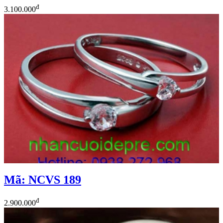
đ
3.100.000
Mã: NCVS 189
đ
2.900.000