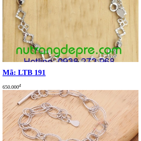
Mã: LTB 191
đ
650.000