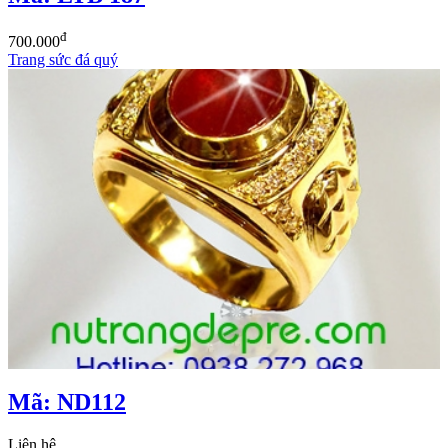
đ
700.000
Trang sức đá quý
Mã: ND112
Liên hệ