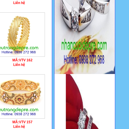
Liên hệ
Nhẫn cưới vàng 18K gắn kim
cương
Liên hệ
MÃ:
VTV 162
Liên hệ
Nhẫn nữ vàng 18K gắn kim
cương
Liên hệ
MÃ:
VTV 157
Liên hệ