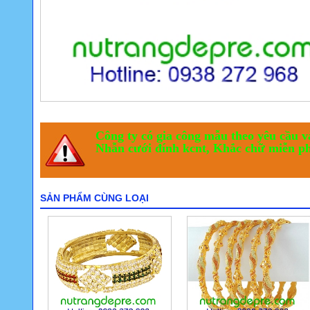
Công ty có gia công mẫu theo yêu cầu và
Nhẫn cưới đính kcnt, Khắc chữ miễn ph
SẢN PHẨM CÙNG LOẠI