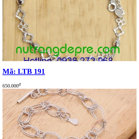
Mã: LTB 191
đ
650.000