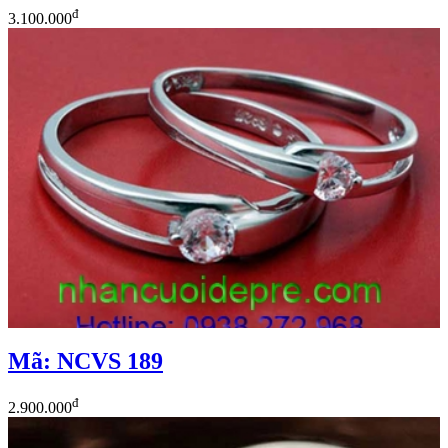
đ
3.100.000
Mã: NCVS 189
đ
2.900.000