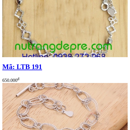
Mã: LTB 191
đ
650.000