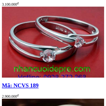
đ
3.100.000
Mã: NCVS 189
đ
2.900.000