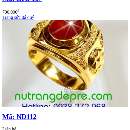
đ
700.000
Trang sức đá quý
Mã: ND112
Liên hệ